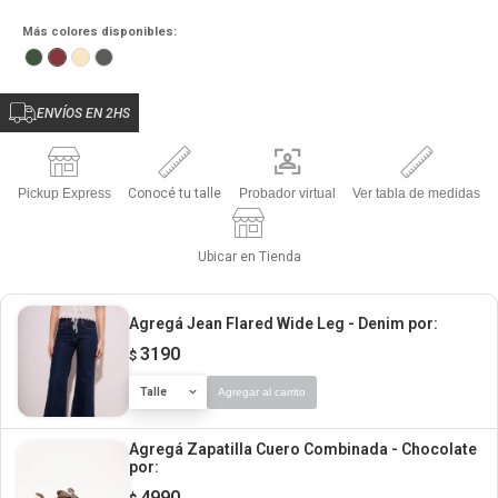
Más colores disponibles:
ENVÍOS EN 2HS
Pickup Express
Conocé tu talle
Probador virtual
Ver tabla de medidas
Ubicar en Tienda
Agregá Jean Flared Wide Leg - Denim
por:
3190
$
Talle
Agregar al carrito
Agregá Zapatilla Cuero Combinada - Chocolate
por:
4990