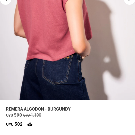
REMERA ALGODÓN - BURGUNDY
590
1.190
UYU
UYU
502
UYU