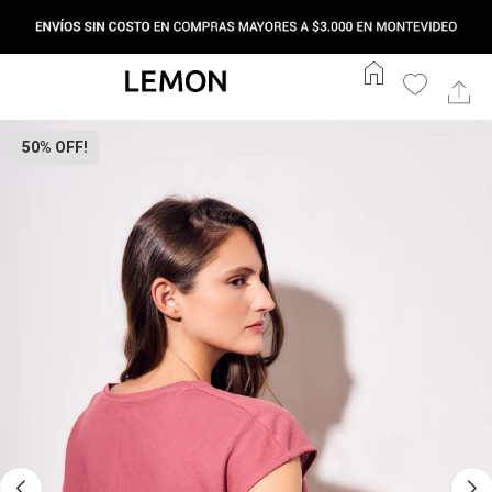
home
50