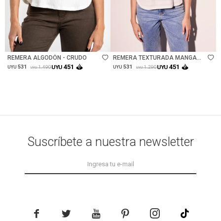
Talle
Talle
REMERA ALGODÓN - CRUDO
REMERA TEXTURADA MANGA
CORTA - BLANCO
451
451
531
UYU
531
UYU
1.490
1.290
UYU
UYU
UYU
UYU
Suscríbete a nuestra newsletter




