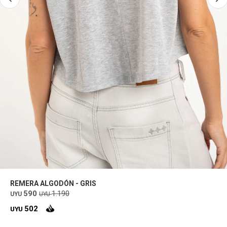
REMERA ALGODÓN - GRIS
590
1.190
UYU
UYU
502
UYU