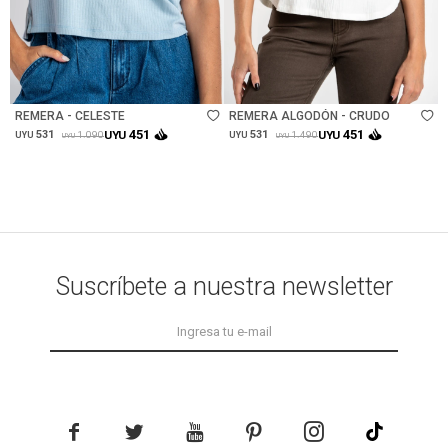
Talle
Talle
REMERA - CELESTE
REMERA ALGODÓN - CRUDO
451
451
531
UYU
531
UYU
1.090
1.490
UYU
UYU
UYU
UYU
Suscríbete a nuestra newsletter




