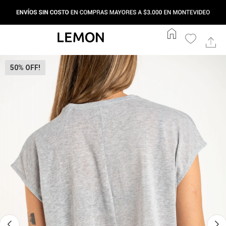
home
50