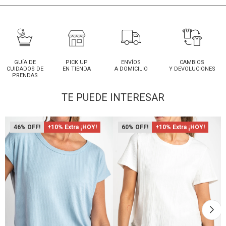
GUÍA DE
PICK UP
ENVÍOS
CAMBIOS
CUIDADOS DE
EN TIENDA
A DOMICILIO
Y DEVOLUCIONES
PRENDAS
TE PUEDE INTERESAR
46
+10% Extra ¡HOY!
60
+10% Extra ¡HOY!