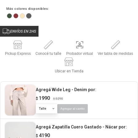
Más colores disponibles:
ENVÍOS EN 2HS
Pickup Express
Conocé tu talle
Probador virtual
Ver tabla de medidas
Ubicar en Tienda
Agregá Wide Leg - Denim
por:
1990
$
3290
$
Talle
Agregar al carrito
Agregá Zapatilla Cuero Gastado - Nácar
por:
4190
$