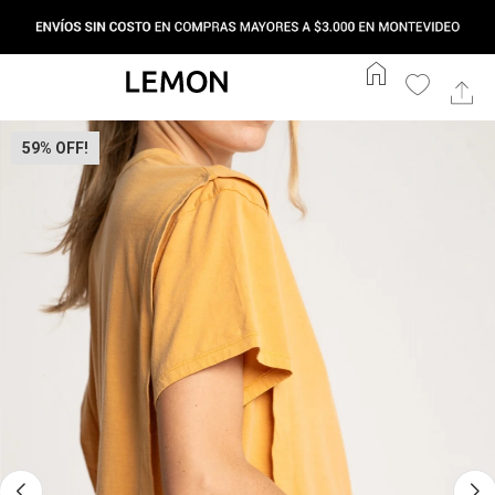
home
59