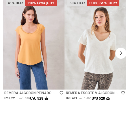
41
+10% Extra ¡HOY!
53
+10% Extra ¡HOY!
Talle
Talle
REMERA ALGODÓN PEINADO -
REMERA ESCOTE V ALGODÓN -
CAMEL
NÁCAR
528
528
621
UYU
621
UYU
1.190
1.490
UYU
UYU
UYU
UYU