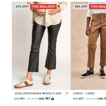
67
+10% Extra ¡HOY!
69
+10% Extra
Talle
Talle
JEAN LEMON MAMA WAXED FLARE -
CARGO - CAMEL
NEGRO
891
891
757
7
2.990
3.190
UYU
UYU
UYU
UYU
UYU
UYU