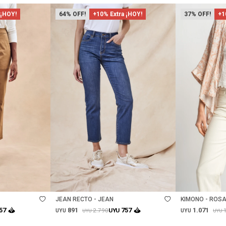
 ¡HOY!
64
+10% Extra ¡HOY!
37
+1
Talle
Talle
JEAN RECTO - JEAN
KIMONO - ROS
891
1.071
57
757
2.790
UYU
UYU
UYU
UYU
UYU