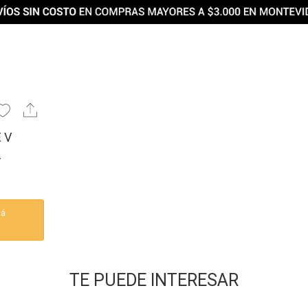
 V
-
tá
TE PUEDE INTERESAR