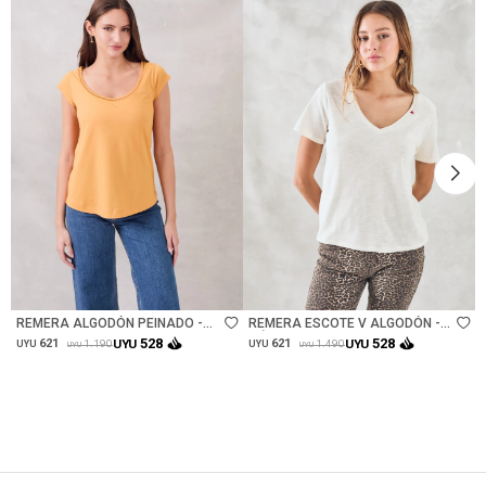
Talle
Talle
REMERA ALGODÓN PEINADO -
REMERA ESCOTE V ALGODÓN -
CAMEL
NÁCAR
528
528
621
UYU
621
UYU
1.190
1.490
UYU
UYU
UYU
UYU