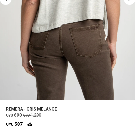
REMERA - GRIS MELANGE
690
1.290
UYU
UYU
587
UYU