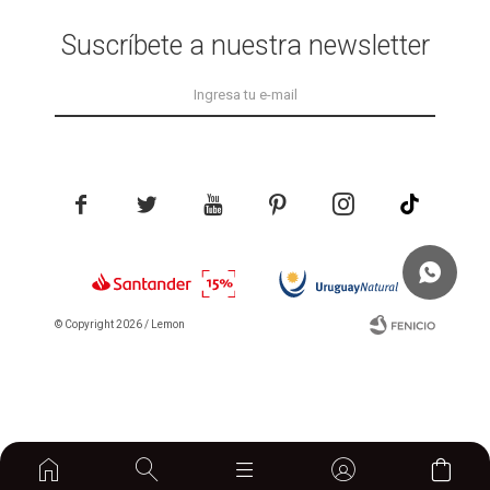
Suscríbete a nuestra newsletter





© Copyright 2026 / Lemon
home

Fenicio