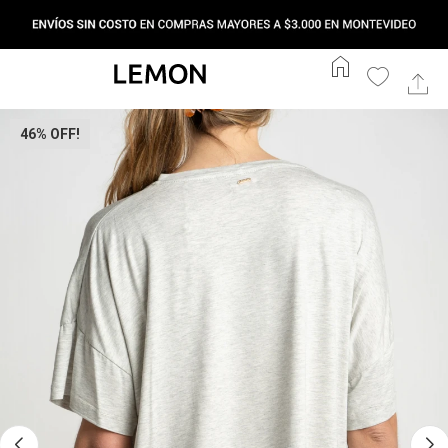
home
46