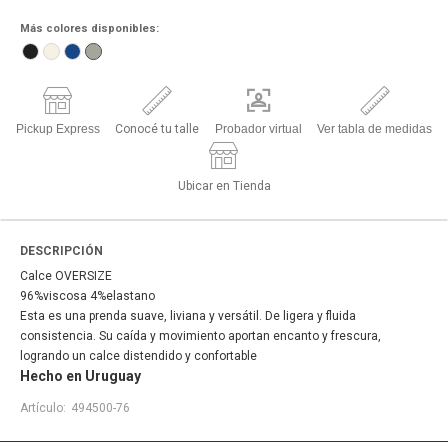
Más colores disponibles:
Pickup Express
Conocé tu talle
Probador virtual
Ver tabla de medidas
Ubicar en Tienda
DESCRIPCIÓN
Calce OVERSIZE
96%viscosa 4%elastano
Esta es una prenda suave, liviana y versátil. De ligera y fluida
consistencia. Su caída y movimiento aportan encanto y frescura,
logrando un calce distendido y confortable
Hecho en Uruguay
494500-76