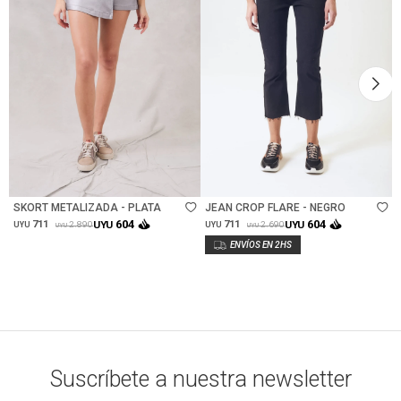
Talle
Talle
SKORT METALIZADA - PLATA
JEAN CROP FLARE - NEGRO
604
604
711
UYU
711
UYU
2.890
2.690
UYU
UYU
UYU
UYU
Suscríbete a nuestra newsletter