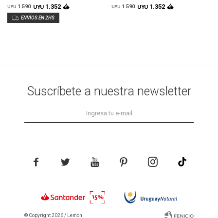
BURDEOS
1.352
1.352
1.590
UYU
1.590
UYU
UYU
UYU
Suscríbete a nuestra newsletter





© Copyright 2026 / Lemon