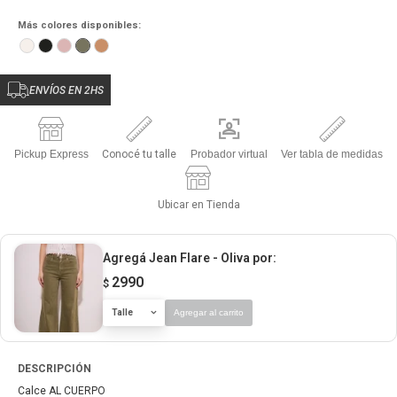
Más colores disponibles:
ENVÍOS EN 2HS
Pickup Express
Conocé tu talle
Probador virtual
Ver tabla de medidas
Ubicar en Tienda
Agregá Jean Flare - Oliva
por:
2990
$
Talle
Agregar al carrito
DESCRIPCIÓN
Calce AL CUERPO