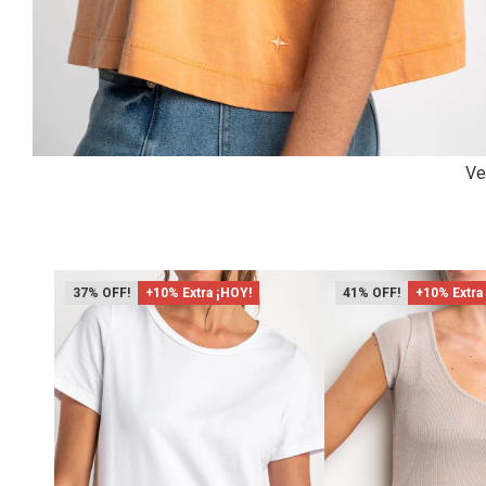
Ve
37
+10% Extra ¡HOY!
41
+10% Extra