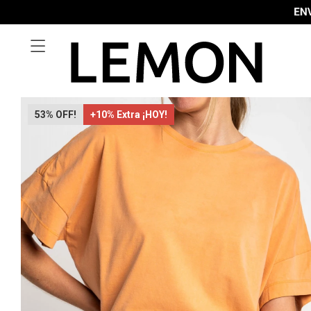

53
+10% Extra ¡HOY!