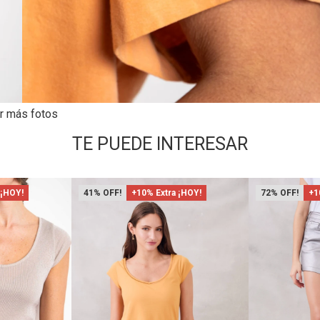
r más fotos
TE PUEDE INTERESAR
 ¡HOY!
41
+10% Extra ¡HOY!
72
+1