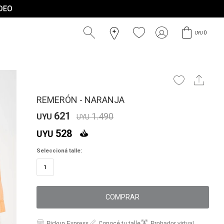
0
UYU
REMERÓN - NARANJA
621
1.490
UYU
UYU
528
UYU
Seleccioná talle:
1
COMPRAR
Pickup Express
Conocé tu talle
Probador virtual