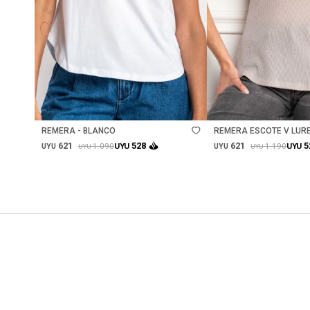
Talle
Talle
REMERA - BLANCO
REMERA ESCOTE V LURE
621
621
528
5
1.090
1.190
UYU
UYU
UYU
UYU
UYU
UYU