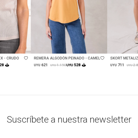
Talle
Talle
X - CRUDO
REMERA ALGODÓN PEINADO - CAMEL
SKORT METALIZ
621
711
28
528
1.190
2.
UYU
UYU
UYU
UYU
UYU
Suscríbete a nuestra newsletter