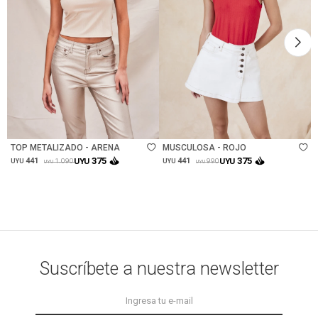
Talle
Talle
TOP METALIZADO - ARENA
MUSCULOSA - ROJO
375
375
441
UYU
441
UYU
1.090
990
UYU
UYU
UYU
UYU
Suscríbete a nuestra newsletter