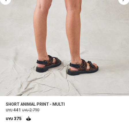
SHORT ANIMAL PRINT - MULTI
441
2.790
UYU
UYU
375
UYU