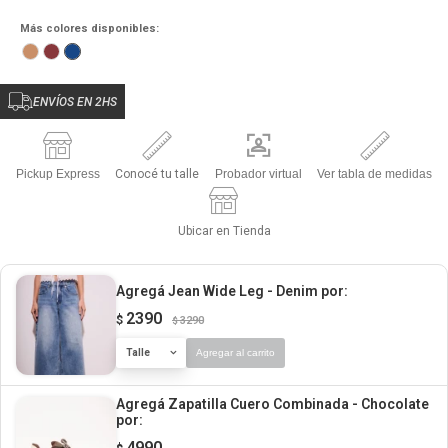
Más colores disponibles:
ENVÍOS EN 2HS
Pickup Express
Conocé tu talle
Probador virtual
Ver tabla de medidas
Ubicar en Tienda
Agregá Jean Wide Leg - Denim
por:
2390
$
3290
$
Talle
Agregar al carrito
Agregá Zapatilla Cuero Combinada - Chocolate
por:
4990