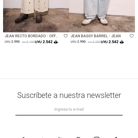
Talle
Talle
JEAN RECTO BORDADO - OFF
JEAN BAGGY BARREL - JEAN
WHITE
2.542
2.542
2.990
UYU
2.990
UYU
3.190
3.290
UYU
UYU
UYU
UYU
Suscríbete a nuestra newsletter