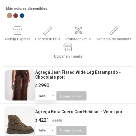
Más colores disponibles:
Pickup Express
Conocé tu talle
Probador virtual
Ver tabla de medidas
Ubicar en Tienda
Agregá Jean Flared Wide Leg Estampado -
Chocolate
por:
2990
$
Talle
Agregar al carrito
Agregá Bota Cuero Con Hebillas - Vison
por:
4221
$
6690
$
Talle
Agregar al carrito