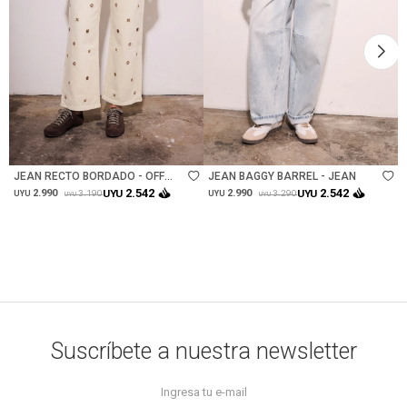
Talle
Talle
JEAN RECTO BORDADO - OFF
JEAN BAGGY BARREL - JEAN
WHITE
2.542
2.542
2.990
UYU
2.990
UYU
3.190
3.290
UYU
UYU
UYU
UYU
Suscríbete a nuestra newsletter