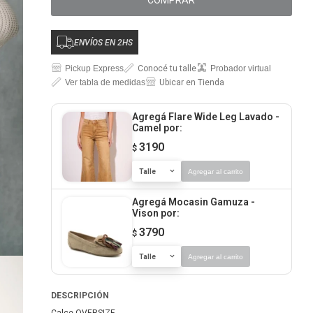
COMPRAR
ENVÍOS EN 2HS
Pickup Express
Conocé tu talle
Probador virtual
Ver tabla de medidas
Ubicar en Tienda
Agregá Flare Wide Leg Lavado -
Camel
por:
3190
$
Talle
Agregar al carrito
Agregá Mocasin Gamuza -
Vison
por:
3790
$
Talle
Agregar al carrito
DESCRIPCIÓN