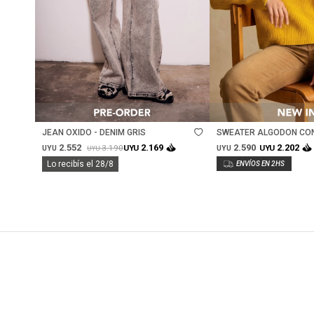
Talle
Talle
JEAN OXIDO - DENIM GRIS
SWEATER ALGODON CON
AMARILLO
2.552
2.590
2.169
2.202
3.190
UYU
UYU
UYU
UYU
UYU
Lo recibís el 28/8