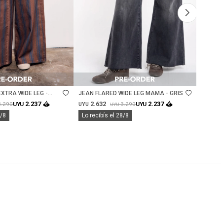
Talle
Ta
XTRA WIDE LEG -
JEAN FLARED WIDE LEG MAMÁ - GRIS
JEAN E
2.632
2.
2.237
2.237
3.290
3.290
UYU
UYU
UYU
UYU
UYU
8/8
Lo recibís el 28/8
Lo rec