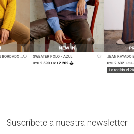
Talle
Talle
 BORDADO -
SWEATER POLO - AZUL
JEAN RAYADO E
CHOCOLATE
2.590
2.632
2.202
UYU
UYU
UYU
UYU
Lo recibís el 2
Suscríbete a nuestra newsletter