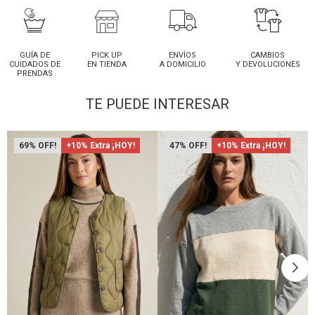
GUÍA DE
PICK UP
ENVÍOS
CAMBIOS
CUIDADOS DE
EN TIENDA
A DOMICILIO
Y DEVOLUCIONES
PRENDAS
TE PUEDE INTERESAR
69
+10% Extra ¡HOY!
47
+10% Extra ¡HOY!