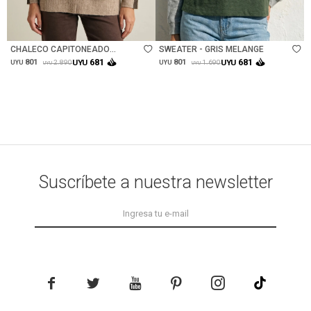
Talle
Talle
CHALECO CAPITONEADO
SWEATER - GRIS MELANGE
REVERSIBLE - OLIVA
681
681
801
UYU
801
UYU
2.890
1.690
UYU
UYU
UYU
UYU
Suscríbete a nuestra newsletter




