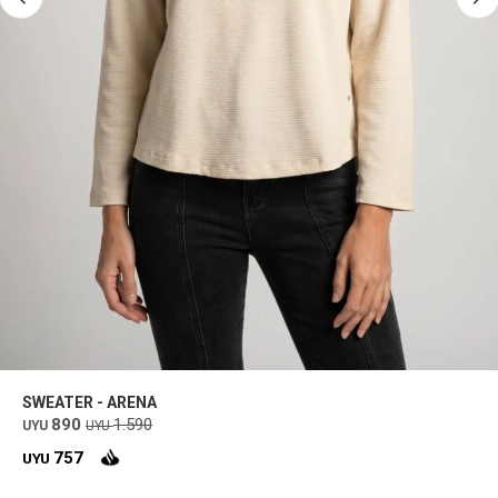
SWEATER - ARENA
890
1.590
UYU
UYU
757
UYU