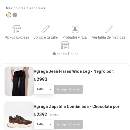
Más colores disponibles:
Pickup Express
Conocé tu talle
Probador virtual
Ver tabla de medidas
Ubicar en Tienda
Agregá Jean Flared Wide Leg - Negro
por:
2990
$
Talle
Agregar al carrito
Agregá Zapatilla Combinada - Chocolate
por:
2392
$
2990
$
Talle
Agregar al carrito