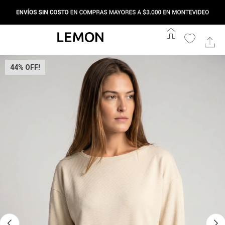
home
44