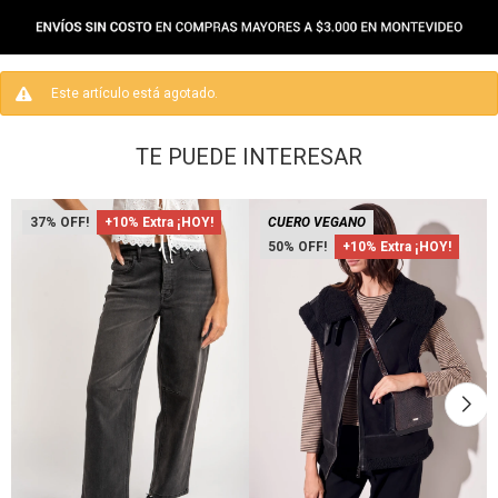
Este artículo está agotado.
TE PUEDE INTERESAR
37
+10% Extra ¡HOY!
CUERO VEGANO
50
+10% Extra ¡HOY!