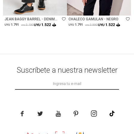
Talle
Talle
JEAN BAGGY BARREL - DENIM
CHALECO GAMULAN - NEGRO
GRIS
1.522
1.522
1.791
UYU
1.791
UYU
3.190
3.990
UYU
UYU
UYU
UYU
Suscríbete a nuestra newsletter




