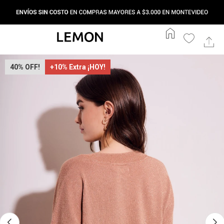
home
40
+10% Extra ¡HOY!