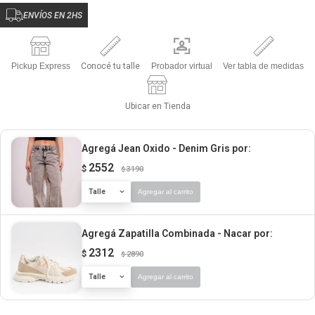
ENVÍOS EN 2HS
Pickup Express
Conocé tu talle
Probador virtual
Ver tabla de medidas
Ubicar en Tienda
Agregá Jean Oxido - Denim Gris
por:
2552
$
3190
$
Talle
Agregar al carrito
Agregá Zapatilla Combinada - Nacar
por:
2312
$
2890
$
Talle
Agregar al carrito