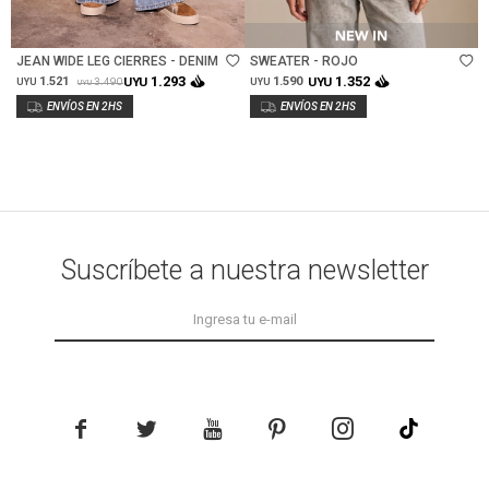
Talle
Talle
JEAN WIDE LEG CIERRES - DENIM
SWEATER - ROJO
1.293
1.352
1.521
UYU
1.590
UYU
3.490
UYU
UYU
UYU
Suscríbete a nuestra newsletter




