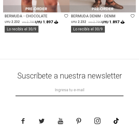
Talle
Talle
BERMUDA - CHOCOLATE
BERMUDA DENIM - DENIM
1.897
1.897
2.232
UYU
2.232
UYU
2.790
2.790
UYU
UYU
UYU
UYU
Lo recibís el 30/9
Lo recibís el 30/9
Suscríbete a nuestra newsletter




