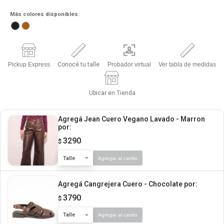
Más colores disponibles:
Pickup Express
Conocé tu talle
Probador virtual
Ver tabla de medidas
Ubicar en Tienda
Agregá Jean Cuero Vegano Lavado - Marron
por:
3290
$
Talle
Agregar al carrito
Agregá Cangrejera Cuero - Chocolate
por:
3790
$
Talle
Agregar al carrito