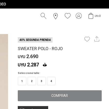
0
UYU
40% SEGUNDA PRENDA
SWEATER POLO - ROJO
2.690
UYU
2.287
UYU
Seleccioná talle:
1
2
3
4
COMPRAR