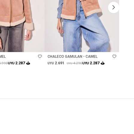
Talle
Ta
MEL
CHALECO GAMULAN - CAMEL
CHALE
2.691
2.
2.287
2.287
4.990
4.290
UYU
UYU
UYU
UYU
UYU