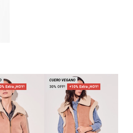
O
CUERO VEGANO
CUER
0% Extra ¡HOY!
30
+10% Extra ¡HOY!
30