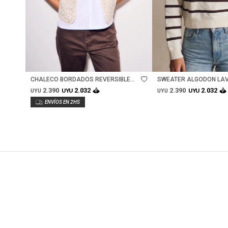
Talle
Talle
CHALECO BORDADOS REVERSIBLE
SWEATER ALGODON LA
GAMUZA - NÁCAR
RAYADO - MARRON
2.390
2.390
2.032
2.032
UYU
UYU
UYU
UYU