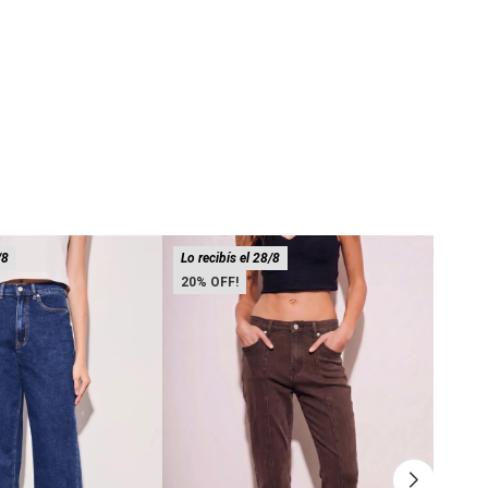
/8
Lo recibís el 28/8
CUER
20
Lo rec
20