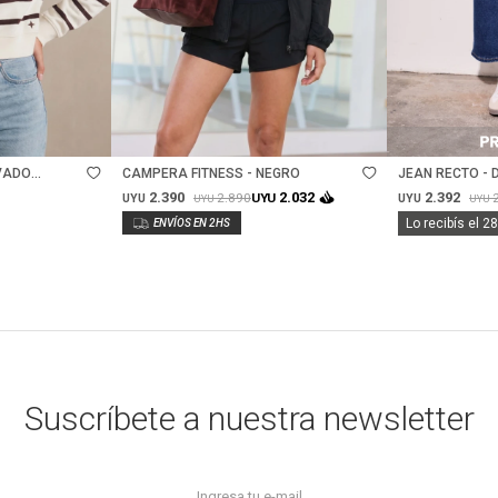
Talle
Talle
VADO
CAMPERA FITNESS - NEGRO
JEAN RECTO - 
2.390
2.392
2.032
2.890
UYU
UYU
UYU
UYU
UYU
Lo recibís el 2
Suscríbete a nuestra newsletter