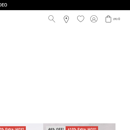
0
UYU
0% Extra ¡HOY!
46
+10% Extra ¡HOY!
50