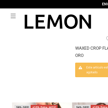

WAXED CROP FLA
ORO
Este artículo es
agotado.
58
+10% Extra ¡HOY!
54
+10% Extra