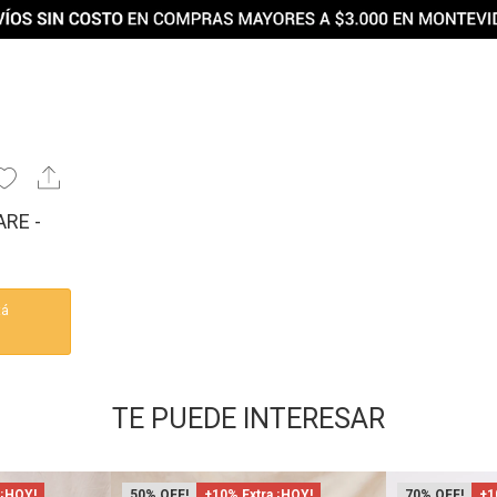
RE -
tá
TE PUEDE INTERESAR
 ¡HOY!
50
+10% Extra ¡HOY!
70
+1