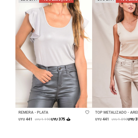
Talle
Talle
REMERA - PLATA
TOP METALIZADO - AR
441
441
375
3
1.190
1.090
UYU
UYU
UYU
UYU
UYU
UYU