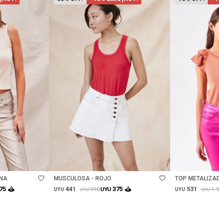
Talle
Talle
ENA
MUSCULOSA - ROJO
TOP METALIZA
- OCHER
441
531
75
375
990
1.
UYU
UYU
UYU
UYU
UYU