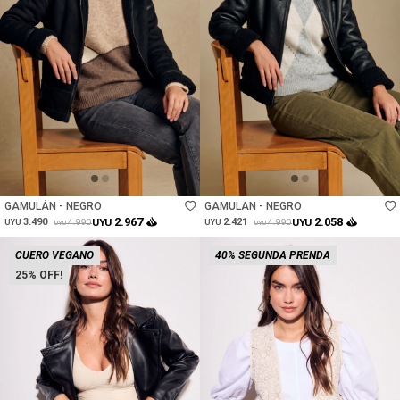
Talle
Talle
GAMULÁN - NEGRO
GAMULAN - NEGRO
2.967
2.058
3.490
UYU
2.421
UYU
4.990
4.990
UYU
UYU
UYU
UYU
CUERO VEGANO
40% SEGUNDA PRENDA
25