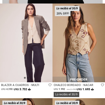
Lo recibís el 30/9
20
Talle
Talle
BLAZER A CUADROS - MULTI
CHALECO BORDADO - NACAR
3.732
1.693
4.390
UYU
1.992
UYU
2.490
UYU
UYU
UYU
Lo recibís el 30/9
Lo recibís el 30/9
Lo recibís el 30/9