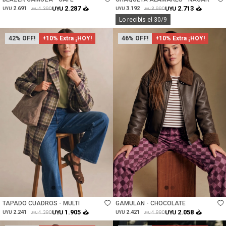
2.287
2.713
2.691
UYU
3.192
UYU
4.390
3.990
UYU
UYU
UYU
UYU
Lo recibís el 30/9
42
+10% Extra ¡HOY!
46
+10% Extra ¡HOY!
Talle
Talle
TAPADO CUADROS - MULTI
GAMULAN - CHOCOLATE
1.905
2.058
2.241
UYU
2.421
UYU
4.390
4.990
UYU
UYU
UYU
UYU