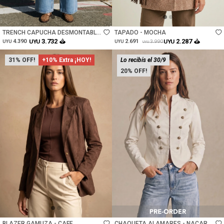
Talle
Talle
TRENCH CAPUCHA DESMONTABLE
TAPADO - MOCHA
- CAMEL
3.732
2.287
4.390
UYU
2.691
UYU
3.990
UYU
UYU
UYU
31
+10% Extra ¡HOY!
Lo recibís el 30/9
20
Talle
Talle
BLAZER GAMUZA - CAFE
CHAQUETA ALAMARES - NACAR