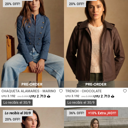
20
20
Talle
Talle
CHAQUETA ALAMARES - MARINO
TRENCH - CHOCOLATE
2.713
2.713
3.192
UYU
3.192
UYU
3.990
3.990
UYU
UYU
UYU
UYU
Lo recibís el 30/9
Lo recibís el 30/9
Lo recibís el 30/9
36
+10% Extra ¡HOY!
20