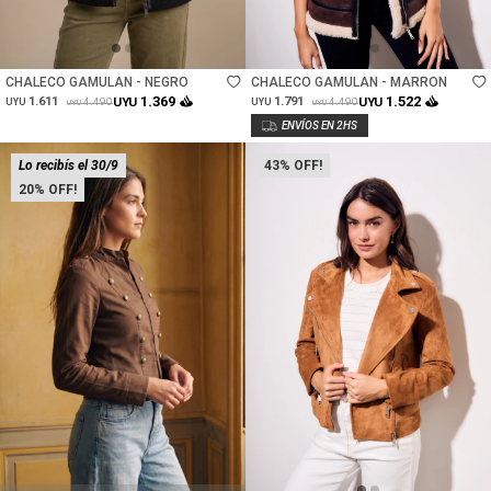
Talle
Talle
CHALECO GAMULAN - NEGRO
CHALECO GAMULAN - MARRON
1.369
1.522
1.611
UYU
1.791
UYU
4.490
4.490
UYU
UYU
UYU
UYU
Lo recibís el 30/9
43
20
Talle
Talle