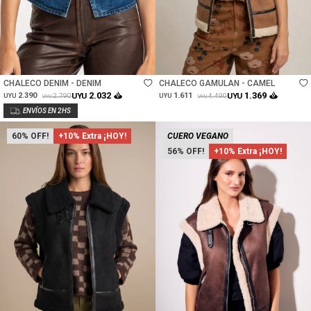
Talle
Talle
CHALECO DENIM - DENIM
CHALECO GAMULAN - CAMEL
2.032
1.369
2.390
UYU
1.611
UYU
2.790
4.490
UYU
UYU
UYU
UYU
60
+10% Extra ¡HOY!
CUERO VEGANO
56
+10% Extra ¡HOY!