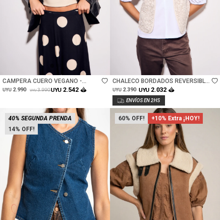
Talle
Talle
CAMPERA CUERO VEGANO -
CHALECO BORDADOS REVERSIBLE
NEGRO
GAMUZA - NÁCAR
2.542
2.032
2.990
UYU
2.390
UYU
3.990
UYU
UYU
UYU
40% SEGUNDA PRENDA
60
+10% Extra ¡HOY!
14