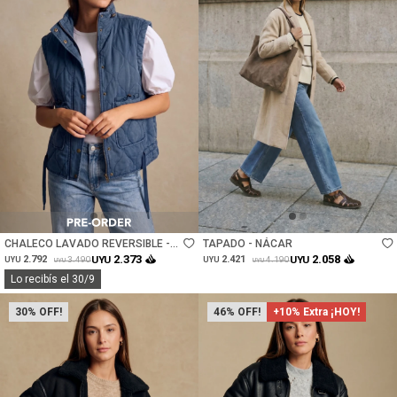
Talle
Talle
CHALECO LAVADO REVERSIBLE -
TAPADO - NÁCAR
MARINO
2.373
2.058
2.792
UYU
2.421
UYU
3.490
4.190
UYU
UYU
UYU
UYU
Lo recibís el 30/9
30
46
+10% Extra ¡HOY!