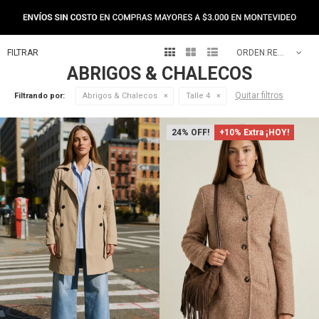
NEW IN



RECOMENDADOS
ABRIGOS & CHALECOS
Quitar filtros
Filtrando por:
Abrigos & Chalecos
Talle 4
24
+10% Extra ¡HOY!