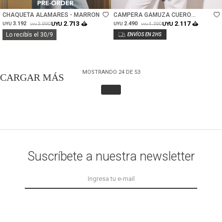
CHAQUETA ALAMARES - MARRON
CAMPERA GAMUZA CUERO
VEGANO - CAMEL
2.713
2.117
3.192
UYU
2.490
UYU
3.990
4.390
UYU
UYU
UYU
UYU
Lo recibís el 30/9
MOSTRANDO
24
DE
53
Suscríbete a nuestra newsletter