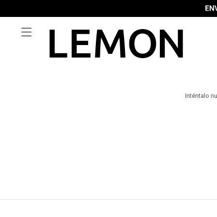

Inténtalo n