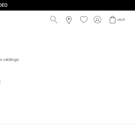
0
UYU
ro catálogo.
S