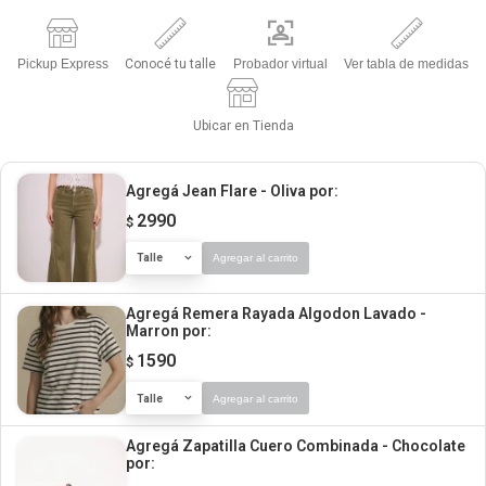
Pickup Express
Conocé tu talle
Probador virtual
Ver tabla de medidas
Ubicar en Tienda
Agregá Jean Flare - Oliva
por:
2990
$
Talle
Agregar al carrito
Agregá Remera Rayada Algodon Lavado -
Marron
por:
1590
$
Talle
Agregar al carrito
Agregá Zapatilla Cuero Combinada - Chocolate
por: