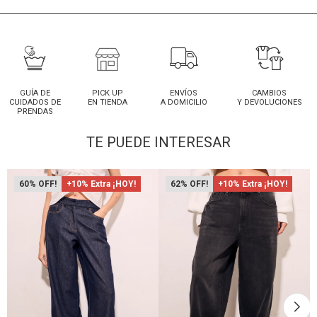
GUÍA DE
PICK UP
ENVÍOS
CAMBIOS
CUIDADOS DE
EN TIENDA
A DOMICILIO
Y DEVOLUCIONES
PRENDAS
TE PUEDE INTERESAR
60
+10% Extra ¡HOY!
62
+10% Extra ¡HOY!