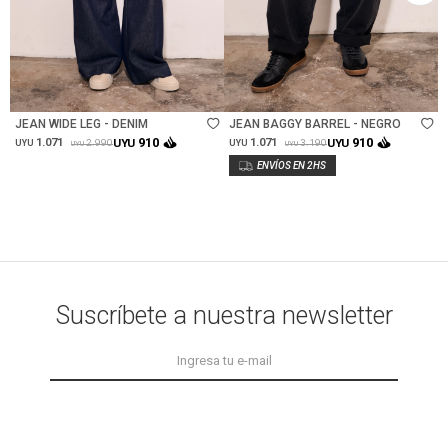
Talle
Talle
JEAN WIDE LEG - DENIM
JEAN BAGGY BARREL - NEGRO
910
910
1.071
UYU
1.071
UYU
2.990
3.190
UYU
UYU
UYU
UYU
Suscríbete a nuestra newsletter