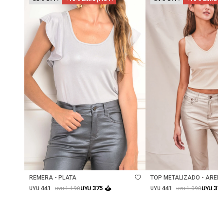
Talle
Talle
REMERA - PLATA
TOP METALIZADO - AR
441
441
375
3
1.190
1.090
UYU
UYU
UYU
UYU
UYU
UYU