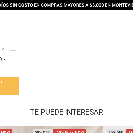
 -
tá
TE PUEDE INTERESAR
 ¡HOY!
50
+10% Extra ¡HOY!
70
+1