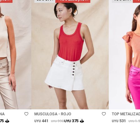
Talle
Talle
ENA
MUSCULOSA - ROJO
TOP METALIZA
- OCHER
441
531
75
375
990
1.
UYU
UYU
UYU
UYU
UYU