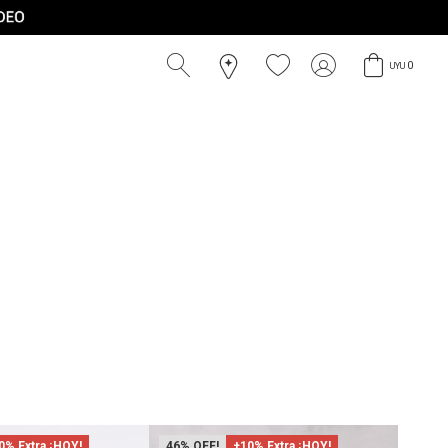
0
UYU
0% Extra ¡HOY!
46
+10% Extra ¡HOY!
50