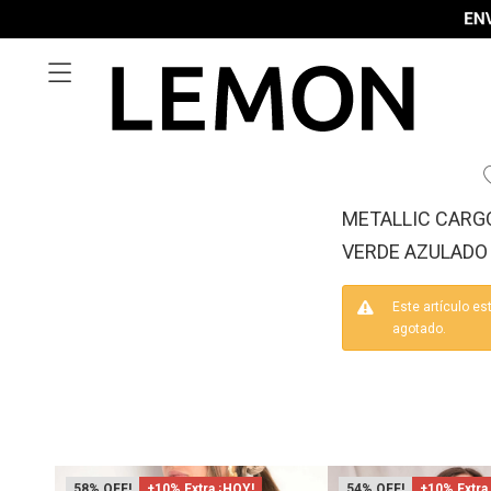

METALLIC CARGO
VERDE AZULADO
Este artículo es
agotado.
58
+10% Extra ¡HOY!
54
+10% Extra