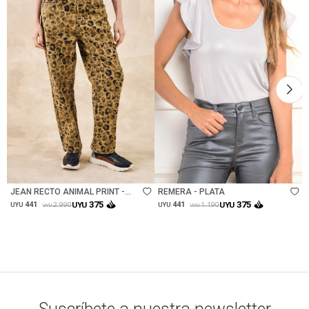
Talle
Talle
JEAN RECTO ANIMAL PRINT -
REMERA - PLATA
MULTI
375
375
441
UYU
441
UYU
2.990
1.190
UYU
UYU
UYU
UYU