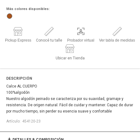
Más colores disponibles:
Pickup Express
Conocé tu talle
Probador virtual
Ver tabla de medidas
Ubicar en Tienda
DESCRIPCIÓN
Calce AL CUERPO
100%algodón
Nuestro algodón peinado se caracteriza por su suavidad, gramaje y
resistencia. De origen natural. Fácil de cuidar y mantener. Capaz de durar
por mucho tiempo, sin perder su esencia suave y confortable
454120-23
DETALLES & COMPOSICIÓN