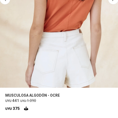
MUSCULOSA ALGODÓN - OCRE
441
1.090
UYU
UYU
375
UYU