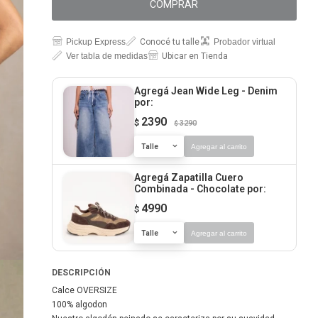
COMPRAR
Pickup Express
Conocé tu talle
Probador virtual
Ver tabla de medidas
Ubicar en Tienda
Agregá Jean Wide Leg - Denim
por:
2390
$
3290
$
Talle
Agregar al carrito
Agregá Zapatilla Cuero
Combinada - Chocolate
por:
4990
$
Talle
Agregar al carrito
DESCRIPCIÓN
Calce OVERSIZE
100% algodon