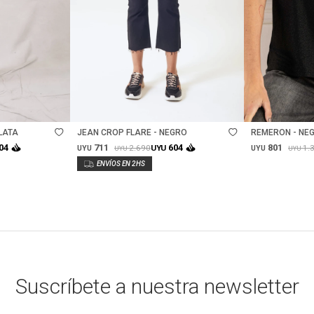
Talle
Talle
LATA
JEAN CROP FLARE - NEGRO
REMERON - NE
711
801
04
604
2.690
1.
UYU
UYU
UYU
UYU
UYU
Suscríbete a nuestra newsletter