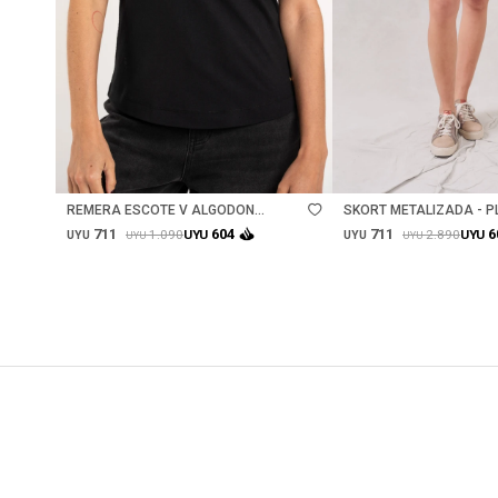
Talle
Talle
REMERA ESCOTE V ALGODON
SKORT METALIZADA - P
PEINADO - NEGRO
711
711
604
6
1.090
2.890
UYU
UYU
UYU
UYU
UYU
UYU