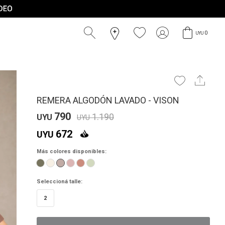
0
UYU
REMERA ALGODÓN LAVADO - VISON
790
1.190
UYU
UYU
672
UYU
Más colores disponibles:
Seleccioná talle:
2