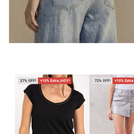
27
+10% Extra ¡HOY!
72
+10% Extra