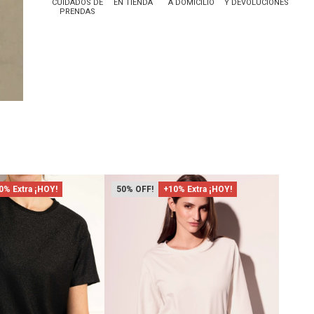
CUIDADOS DE
EN TIENDA
A DOMICILIO
Y DEVOLUCIONES
PRENDAS
0% Extra ¡HOY!
50
+10% Extra ¡HOY!
43