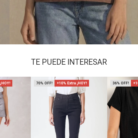
TE PUEDE INTERESAR
 ¡HOY!
70
+10% Extra ¡HOY!
36
+1