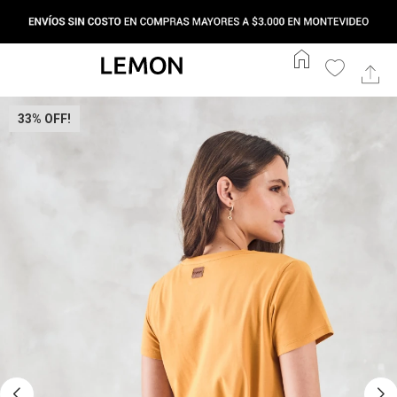
home
33