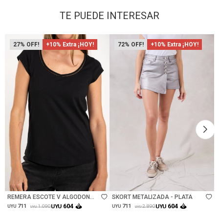
TE PUEDE INTERESAR
27
+10% Extra ¡HOY!
72
+10% Extra ¡HOY!
Talle
Talle
REMERA ESCOTE V ALGODON
SKORT METALIZADA - PLATA
PEINADO - NEGRO
604
604
711
UYU
711
UYU
1.090
2.890
UYU
UYU
UYU
UYU