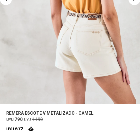
REMERA ESCOTE V METALIZADO - CAMEL
790
1.190
UYU
UYU
672
UYU