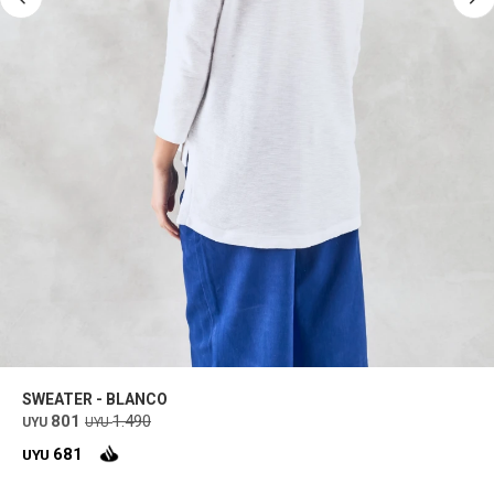
SWEATER - BLANCO
801
1.490
UYU
UYU
681
UYU