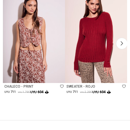
Talle
Talle
CHALECO - PRINT
SWEATER - ROJO
604
604
711
UYU
711
UYU
1.790
2.290
UYU
UYU
UYU
UYU