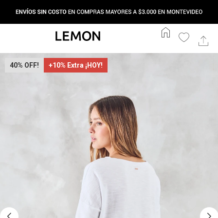
home
40
+10% Extra ¡HOY!