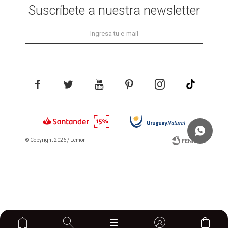
Suscríbete a nuestra newsletter





© Copyright 2026 / Lemon
Fenicio
home
