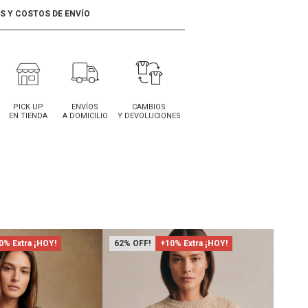
 Y COSTOS DE ENVÍO
PICK UP
ENVÍOS
CAMBIOS
EN TIENDA
A DOMICILIO
Y DEVOLUCIONES
0% Extra ¡HOY!
62
+10% Extra ¡HOY!
66