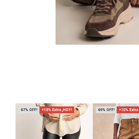
67
+10% Extra ¡HOY!
69
+10% Extra