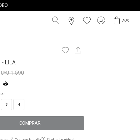
0
UYU
- LILA
1.590
UYU
le:
3
4
COMPRAR
press
Conocé tu talle
Probador virtual