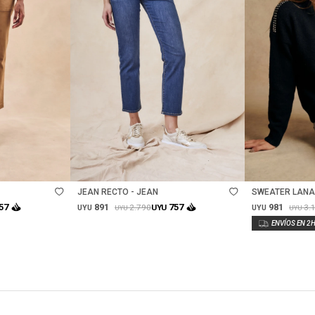
Talle
Talle
JEAN RECTO - JEAN
SWEATER LANA
891
981
57
757
2.790
3.
UYU
UYU
UYU
UYU
UYU