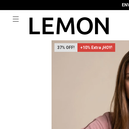

37
+10% Extra ¡HOY!