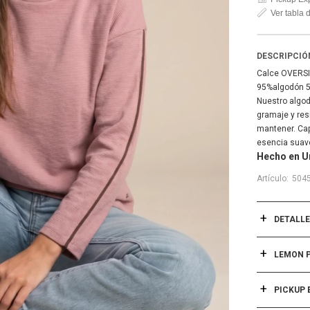
Ver tabla
DESCRIPCIÓ
Calce OVERS
95%algodón 
Nuestro algod
gramaje y resi
mantener. Cap
esencia suave
Hecho en U
504
DETALL
LEMON 
PICKUP 