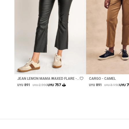
Talle
Talle
JEAN LEMON MAMA WAXED FLARE -
CARGO - CAMEL
NEGRO
891
891
757
7
2.990
3.190
UYU
UYU
UYU
UYU
UYU
UYU