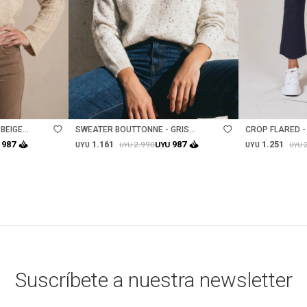
Talle
Talle
BEIGE
SWEATER BOUTTONNE - GRIS
CROP FLARED 
MELANGE
1.161
1.251
987
987
2.990
UYU
UYU
UYU
UYU
UYU
Suscríbete a nuestra newsletter