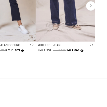
Talle
Ta
- JEAN OSCURO
WIDE LEG - JEAN
SKINNY
1.251
1.
1.063
1.063
2.790
2.990
UYU
UYU
UYU
UYU
UYU