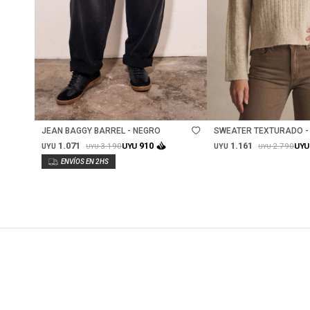
Talle
Talle
JEAN BAGGY BARREL - NEGRO
SWEATER TEXTURADO - 
MELANGE
1.071
1.161
910
3.190
2.790
UYU
UYU
UYU
UYU
UYU
UYU