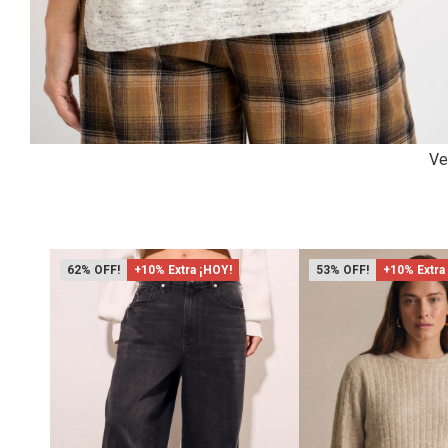
Ve
62
+10% Extra ¡HOY!
53
+10% Extra