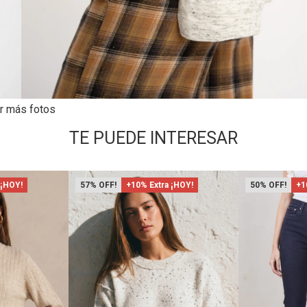
r más fotos
TE PUEDE INTERESAR
 ¡HOY!
57
+10% Extra ¡HOY!
50
+1