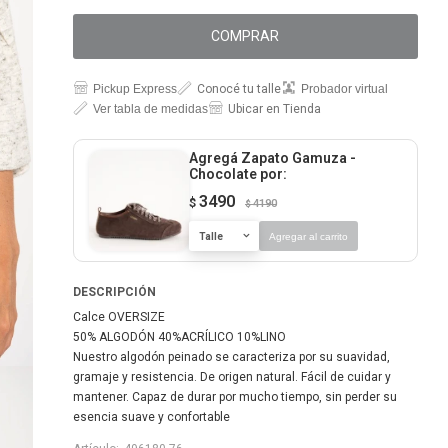
COMPRAR
Pickup Express
Conocé tu talle
Probador virtual
Ver tabla de medidas
Ubicar en Tienda
Agregá Zapato Gamuza -
Chocolate
por:
3490
$
4190
$
Talle
Agregar al carrito
DESCRIPCIÓN
Calce OVERSIZE
50% ALGODÓN 40%ACRÍLICO 10%LINO
Nuestro algodón peinado se caracteriza por su suavidad,
gramaje y resistencia. De origen natural. Fácil de cuidar y
mantener. Capaz de durar por mucho tiempo, sin perder su
esencia suave y confortable