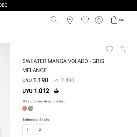
0
UYU
SWEATER MANGA VOLADO - GRIS
MELANGE
1.190
2.490
UYU
UYU
1.012
UYU
Más colores disponibles:
Seleccioná talle:
1
2