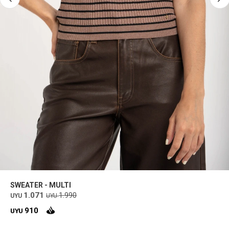
SWEATER - MULTI
1.071
1.990
UYU
UYU
910
UYU