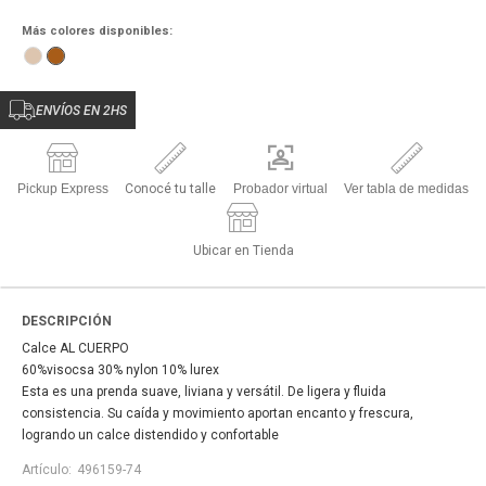
Más colores disponibles:
ENVÍOS EN 2HS
Pickup Express
Conocé tu talle
Probador virtual
Ver tabla de medidas
Ubicar en Tienda
DESCRIPCIÓN
Calce AL CUERPO
60%visocsa 30% nylon 10% lurex
Esta es una prenda suave, liviana y versátil. De ligera y fluida
consistencia. Su caída y movimiento aportan encanto y frescura,
logrando un calce distendido y confortable
496159-74