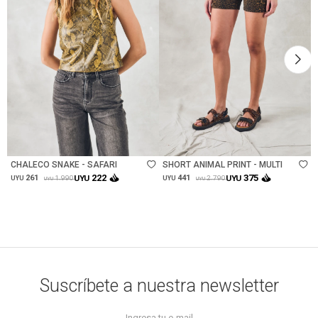
Talle
Talle
CHALECO SNAKE - SAFARI
SHORT ANIMAL PRINT - MULTI
222
375
261
UYU
441
UYU
1.990
2.790
UYU
UYU
UYU
UYU
Suscríbete a nuestra newsletter