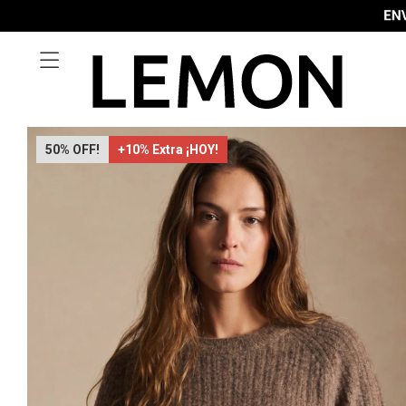

50
+10% Extra ¡HOY!