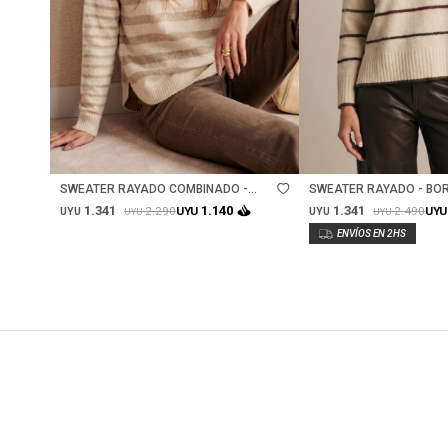
Talle
Talle
SWEATER RAYADO COMBINADO -
SWEATER RAYADO - BO
BEIGE MELANGE
1.341
1.341
1.140
2.290
2.490
UYU
UYU
UYU
UYU
UYU
UYU