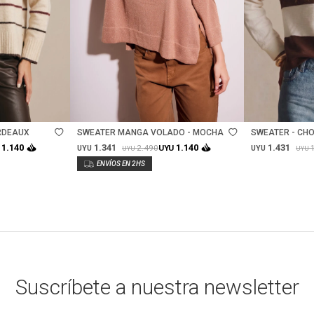
Talle
Talle
RDEAUX
SWEATER MANGA VOLADO - MOCHA
SWEATER - CH
1.341
1.431
1.140
1.140
2.490
UYU
UYU
UYU
UYU
UYU
Suscríbete a nuestra newsletter