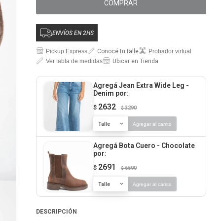
COMPRAR
ENVÍOS EN 2HS
Pickup Express
Conocé tu talle
Probador virtual
Ver tabla de medidas
Ubicar en Tienda
Agregá Jean Extra Wide Leg -
Denim
por:
2632
$
3290
$
Talle
Agregar al carrito
Agregá Bota Cuero - Chocolate
por:
2691
$
6590
$
Talle
Agregar al carrito
DESCRIPCIÓN