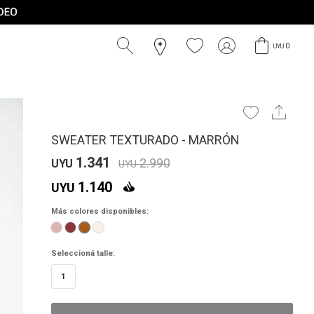
0
UYU
SWEATER TEXTURADO - MARRÓN
1.341
2.990
UYU
UYU
1.140
UYU
Más colores disponibles:
Seleccioná talle:
1