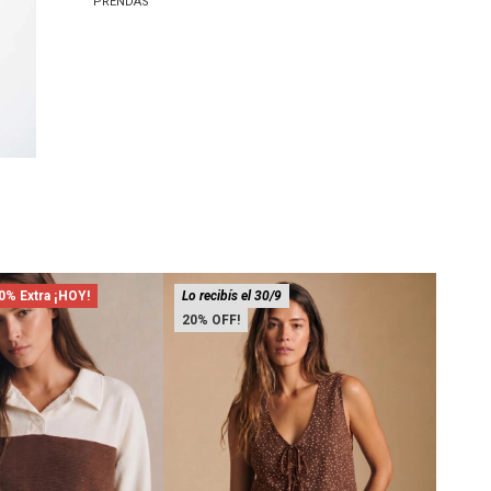
PRENDAS
0% Extra ¡HOY!
Lo recibís el 30/9
48
20