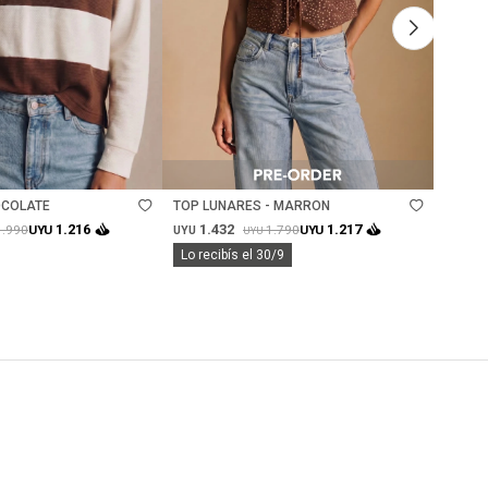
Talle
Ta
OCOLATE
TOP LUNARES - MARRON
JEAN 
1.432
1.
1.216
1.217
1.990
1.790
UYU
UYU
UYU
UYU
UYU
Lo recibís el 30/9