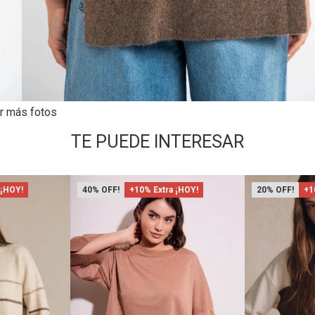
r más fotos
TE PUEDE INTERESAR
 ¡HOY!
40
+10% Extra ¡HOY!
20
+1