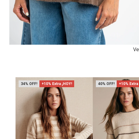
Ve
34
+10% Extra ¡HOY!
40
+10% Extra