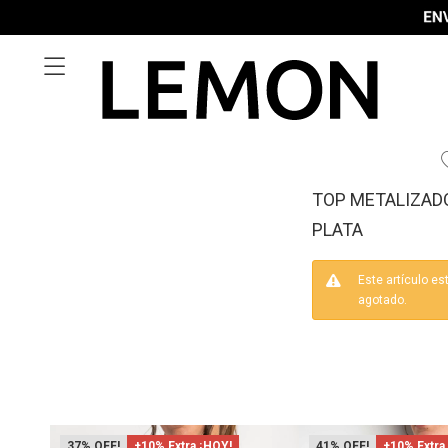

TOP METALIZADO
PLATA
Este artículo es
agotado.
37
+10% Extra ¡HOY!
41
+10% Extra