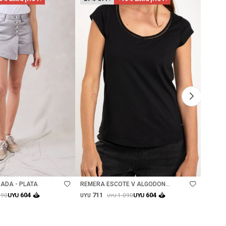
Talle
Ta
ADA - PLATA
REMERA ESCOTE V ALGODON
REMER
PEINADO - NEGRO
711
71
604
604
890
1.090
UYU
UYU
UYU
UYU
UYU