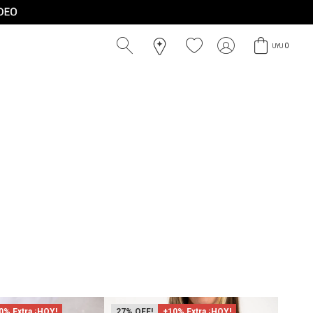
0
UYU
0% Extra ¡HOY!
27
+10% Extra ¡HOY!
47