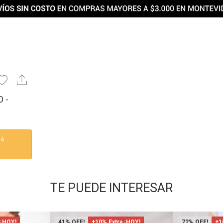
 -
tá
TE PUEDE INTERESAR
 ¡HOY!
41
+10% Extra ¡HOY!
72
+1