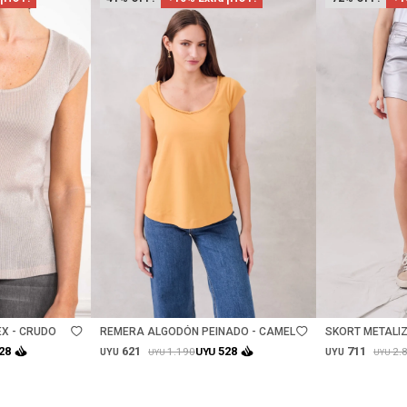
Talle
Talle
X - CRUDO
REMERA ALGODÓN PEINADO - CAMEL
SKORT METALIZ
621
711
28
528
1.190
2.
UYU
UYU
UYU
UYU
UYU