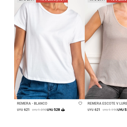
Talle
Talle
REMERA - BLANCO
REMERA ESCOTE V LURE
621
621
528
5
1.090
1.190
UYU
UYU
UYU
UYU
UYU
UYU