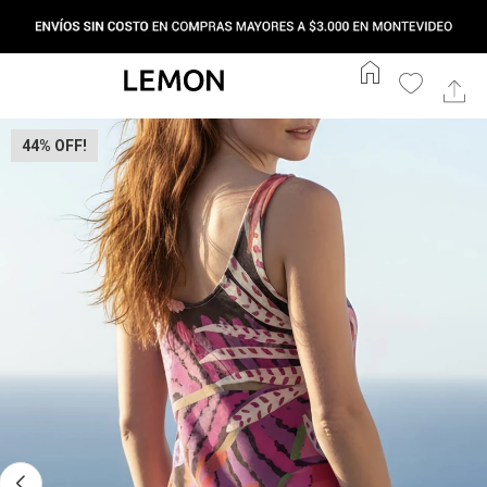
home
44