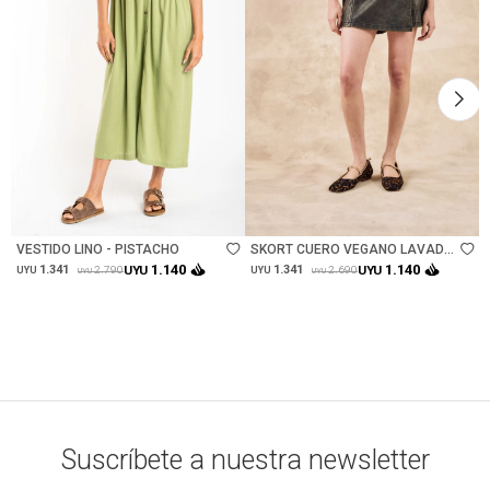
Talle
Talle
VESTIDO LINO - PISTACHO
SKORT CUERO VEGANO LAVADO
- SAFARI
1.140
1.140
1.341
UYU
1.341
UYU
2.790
2.690
UYU
UYU
UYU
UYU
Suscríbete a nuestra newsletter