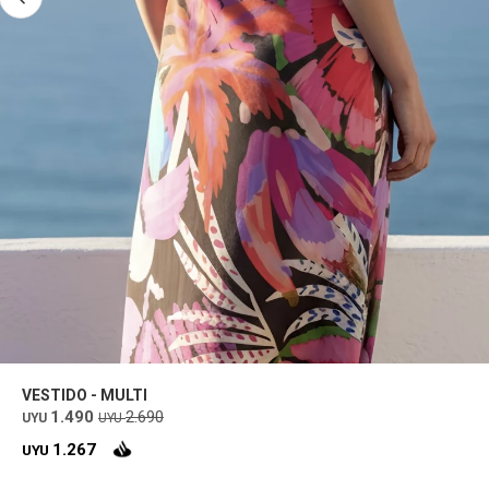
VESTIDO - MULTI
1.490
2.690
UYU
UYU
1.267
UYU