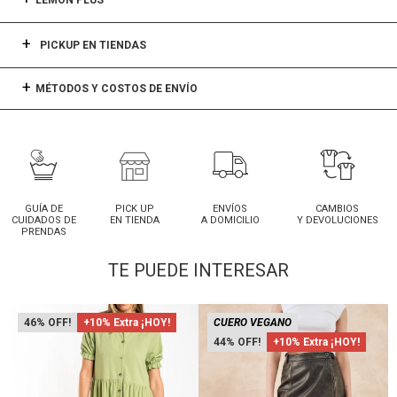
LEMON PLUS
PICKUP EN TIENDAS
MÉTODOS Y COSTOS DE ENVÍO
GUÍA DE
PICK UP
ENVÍOS
CAMBIOS
CUIDADOS DE
EN TIENDA
A DOMICILIO
Y DEVOLUCIONES
PRENDAS
TE PUEDE INTERESAR
46
+10% Extra ¡HOY!
CUERO VEGANO
44
+10% Extra ¡HOY!