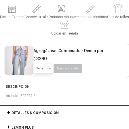
Pickup Express
Conocé tu talle
Probador virtual
Ver tabla de medidas
Guía de talles
Ubicar en Tienda
Agregá Jean Combinado - Denim
por:
3290
$
Talle
Agregar al carrito
DESCRIPCIÓN
507877-8
DETALLES & COMPOSICIÓN
LEMON PLUS