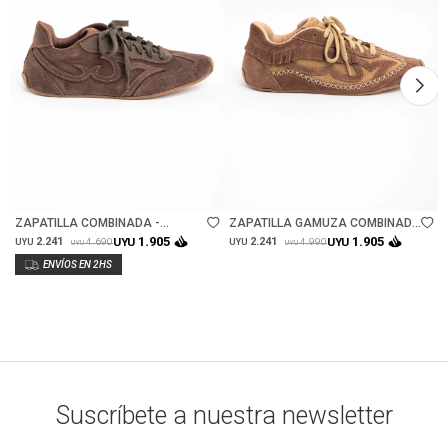
Talle
Talle
ZAPATILLA COMBINADA -
ZAPATILLA GAMUZA COMBINADA
CHOCOLATE
C FLECOS - CAMEL
1.905
1.905
2.241
UYU
2.241
UYU
4.690
4.990
UYU
UYU
UYU
UYU
Suscríbete a nuestra newsletter