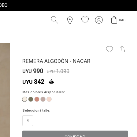
0
UYU
REMERA ALGODÓN - NACAR
990
1.090
UYU
UYU
842
UYU
Más colores disponibles:
Seleccioná talle:
4