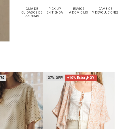
GUÍA DE
PICK UP
ENVÍOS
CAMBIOS
CUIDADOS DE
EN TIENDA
A DOMICILIO
Y DEVOLUCIONES
PRENDAS
/10
37
+10% Extra ¡HOY!
62