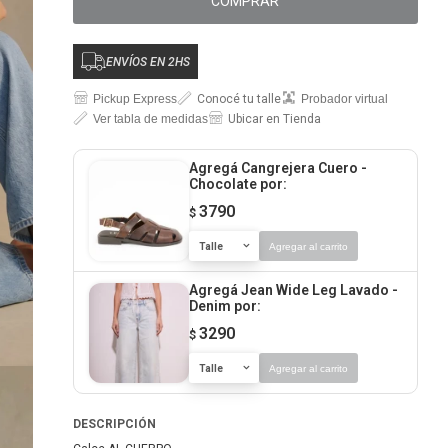
COMPRAR
ENVÍOS EN 2HS
Pickup Express
Conocé tu talle
Probador virtual
Ver tabla de medidas
Ubicar en Tienda
Agregá Cangrejera Cuero -
Chocolate
por:
3790
$
Talle
Agregar al carrito
Agregá Jean Wide Leg Lavado -
Denim
por:
3290
$
Talle
Agregar al carrito
DESCRIPCIÓN