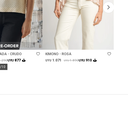
Talle
Ta
ADA - CRUDO
KIMONO - ROSA
JEAN 
1.071
1.
877
910
1.290
1.890
UYU
UYU
UYU
UYU
UYU
0/10