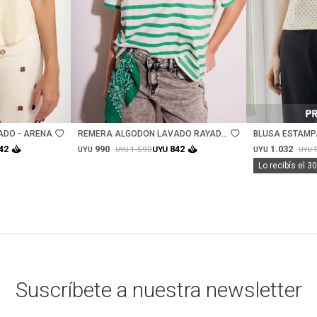
Talle
Talle
ADO - ARENA
REMERA ALGODON LAVADO RAYADA
BLUSA ESTAMP
VERDE - VERDE
990
1.032
42
842
1.590
UYU
UYU
UYU
UYU
UYU
Lo recibís el 3
Suscríbete a nuestra newsletter