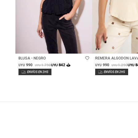
Talle
Talle
BLUSA - NEGRO
REMERA ALGODON LAV
990
990
842
8
1.790
1.290
UYU
UYU
UYU
UYU
UYU
UYU