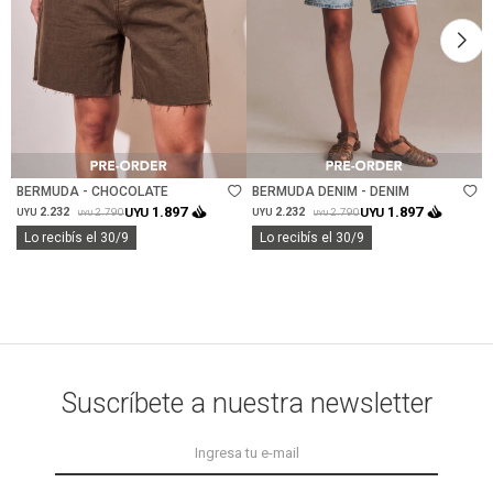
Talle
Talle
BERMUDA - CHOCOLATE
BERMUDA DENIM - DENIM
1.897
1.897
2.232
UYU
2.232
UYU
2.790
2.790
UYU
UYU
UYU
UYU
Lo recibís el 30/9
Lo recibís el 30/9
Suscríbete a nuestra newsletter