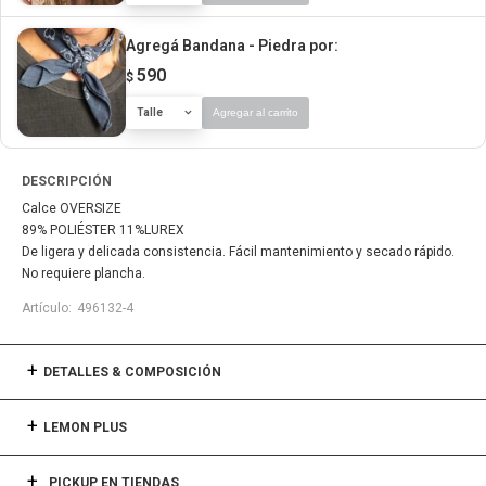
Agregá Bandana - Piedra
por:
590
$
Talle
Agregar al carrito
DESCRIPCIÓN
Calce OVERSIZE
89% POLIÉSTER 11%LUREX
De ligera y delicada consistencia. Fácil mantenimiento y secado rápido.
No requiere plancha.
496132-4
DETALLES & COMPOSICIÓN
LEMON PLUS
PICKUP EN TIENDAS