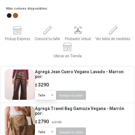
Más colores disponibles:
Pickup Express
Conocé tu talle
Probador virtual
Ver tabla de medidas
Ubicar en Tienda
Agregá Jean Cuero Vegano Lavado - Marron
por:
3290
$
Talle
Agregar al carrito
Agregá Travel Bag Gamuza Vegana - Marrón
por:
2790
$
3190
$
Talle
Agregar al carrito