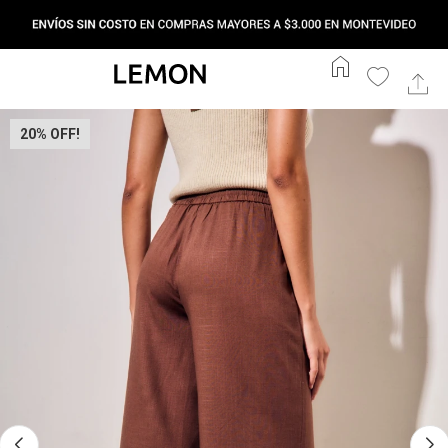
home
20