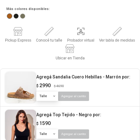
Más colores disponibles:
Pickup Express
Conocé tu talle
Probador virtual
Ver tabla de medidas
Ubicar en Tienda
Agregá Sandalia Cuero Hebillas - Marrón
por:
2990
$
4690
$
Talle
Agregar al carrito
Agregá Top Tejido - Negro
por:
1590
$
Talle
Agregar al carrito